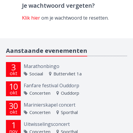
Je wachtwoord vergeten?
Klik hier
om je wachtwoord te resetten.
Aanstaande evenementen
3
Marathonbingo
okt
Sociaal
Buttervliet 1a
10
Fanfare festival Ouddorp
okt
Concerten
Ouddorp
30
Marinierskapel concert
okt
Concerten
Sporthal
1
Uitwisselingsconcert
nov
Concerten
Sporthal