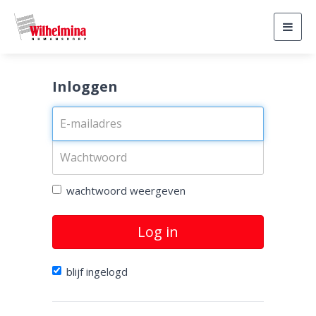
Togg
navig
Inloggen
wachtwoord weergeven
Log in
blijf ingelogd