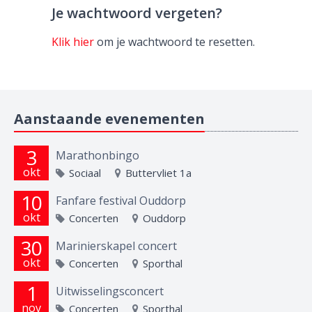
Je wachtwoord vergeten?
Klik hier
om je wachtwoord te resetten.
Aanstaande evenementen
3
Marathonbingo
okt
Sociaal
Buttervliet 1a
10
Fanfare festival Ouddorp
okt
Concerten
Ouddorp
30
Marinierskapel concert
okt
Concerten
Sporthal
1
Uitwisselingsconcert
nov
Concerten
Sporthal