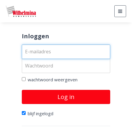
Togg
navig
Inloggen
wachtwoord weergeven
Log in
blijf ingelogd