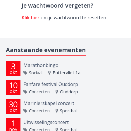
Je wachtwoord vergeten?
Klik hier
om je wachtwoord te resetten.
Aanstaande evenementen
3
Marathonbingo
okt
Sociaal
Buttervliet 1a
10
Fanfare festival Ouddorp
okt
Concerten
Ouddorp
30
Marinierskapel concert
okt
Concerten
Sporthal
1
Uitwisselingsconcert
nov
Concerten
Sporthal