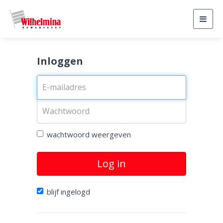
Togg
navig
Inloggen
wachtwoord weergeven
Log in
blijf ingelogd